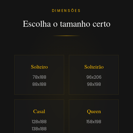
DIMENSÕES
Escolha o tamanho certo
Solteiro
Solteirão
78x188
96x206
88x188
98x198
Casal
Queen
128x188
158x198
138x188